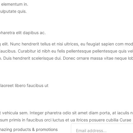
s elementum in.
vulputate quis.
aretra elit dapibus ac.
elit. Nunc hendrerit tellus et nisi ultrices, eu feugiat sapien com mo
faucibus. Curabitur id nibh eu felis pellentesque pellentesque quis vel
to. Duis hendrerit scelerisque dui. Donec ornare massa vitae neque lob
laoreet libero faucibus ut
u
et vehicula sem. Integer pharetra odio sit amet diam porta, at iaculis 
um primis in faucibus orci luctus et ua ltrices posuere cubilia Curae
 amazing products & promotions